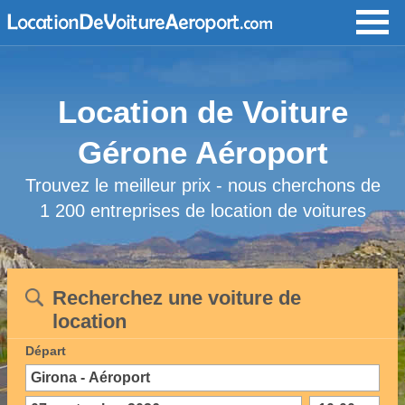
Location de Voiture
Gérone Aéroport
Trouvez le meilleur prix - nous cherchons de
1 200 entreprises de location de voitures
Recherchez une voiture de
location
Départ