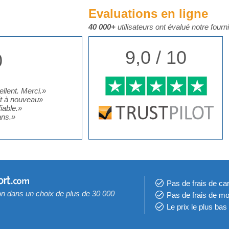
Evaluations en ligne
40 000+
utilisateurs ont évalué notre fourn
9,0 / 10
0
ellent. Merci.
»
ait à nouveau
»
iable.
»
ans.
»
Pas de frais de car
on dans un choix de plus de 30 000
Pas de frais de mo
Le prix le​ plus bas