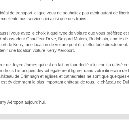
idéal de transport ici que vous ne souhaitez pas avoir autant de liber
excellente bus services ici ainsi que des trains.
 aussi vous avez le choix à quel type de voiture que vous préférez et o
l'Ambassadeur Chauffeur Drive, Belgard Motors, Budobtain, comté de 
port de Kerry, une location de voiture peut être effectuée directement. 
ir une location voiture Kerry Aéroport.
ur de Joyce James qui est en fait un tour dédié à lui car il a utilisé 
roits historiques devrait également figurer dans votre itinéraire de 
 château de Drimnagh et églises et cathédrales ne sont que quelques
n est évidemment le plus important château de tous, le château de Dub
rry Aéroport aujourd'hui.