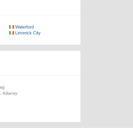
Waterford
Limerick City
km)
, Killarney