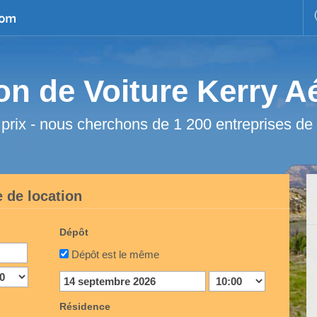
on de Voiture Kerry A
 prix - nous cherchons de 1 200 entreprises de 
 de location
Dépôt
Dépôt est le même
Résidence