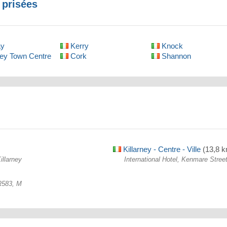
 prisées
y
Kerry
Knock
ney Town Centre
Cork
Shannon
Killarney - Centre - Ville
(13,8 
illarney
International Hotel, Kenmare Street
R583, M