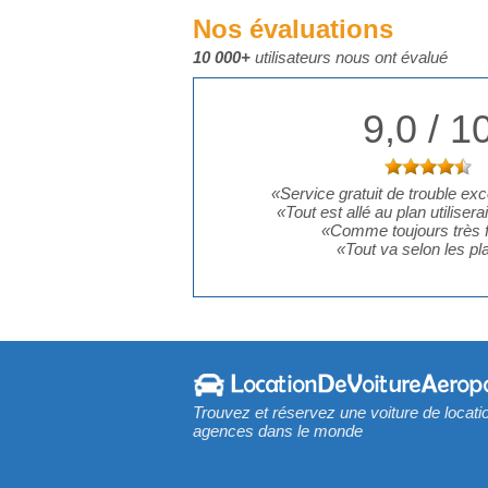
Nos évaluations
10 000+
utilisateurs nous ont évalué
9,0 / 1
«
Service gratuit de trouble exc
«
Tout est allé au plan utiliser
«
Comme toujours très f
«
Tout va selon les pl
Trouvez et réservez une voiture de locati
agences dans le monde