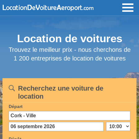
Location de voitures
Trouvez le meilleur prix - nous cherchons de
1 200 entreprises de location de voitures
Recherchez une voiture de
location
Départ