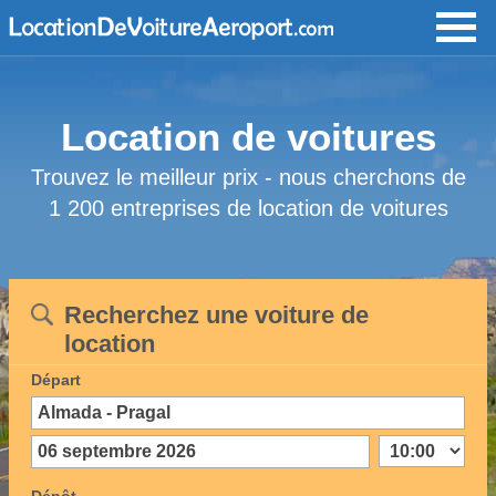
Location de voitures
Trouvez le meilleur prix - nous cherchons de
1 200 entreprises de location de voitures
Recherchez une voiture de
location
Départ