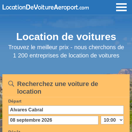
Location de voitures
Trouvez le meilleur prix - nous cherchons de
1 200 entreprises de location de voitures
Recherchez une voiture de
location
Départ