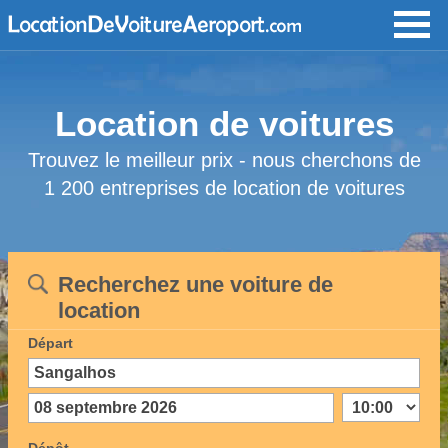
Location de voitures
Trouvez le meilleur prix - nous cherchons de
1 200 entreprises de location de voitures
Recherchez une voiture de
location
Départ