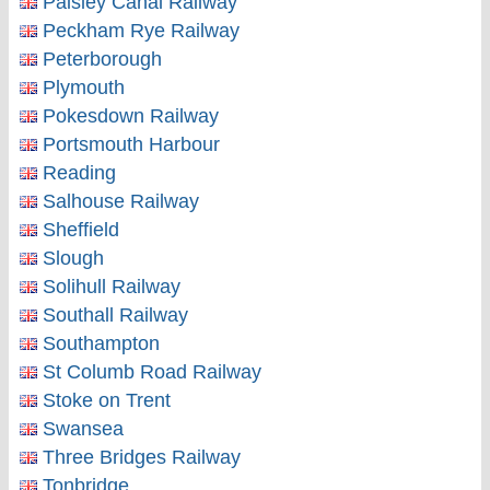
Paisley Canal Railway
Peckham Rye Railway
Peterborough
Plymouth
Pokesdown Railway
Portsmouth Harbour
Reading
Salhouse Railway
Sheffield
Slough
Solihull Railway
Southall Railway
Southampton
St Columb Road Railway
Stoke on Trent
Swansea
Three Bridges Railway
Tonbridge