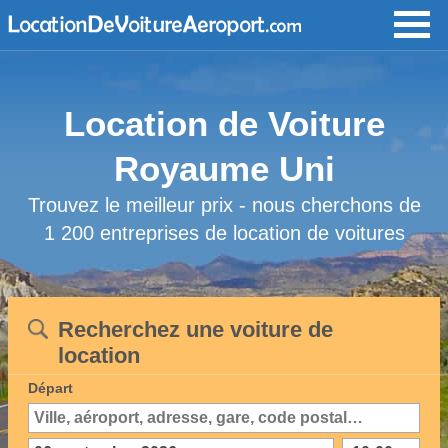
Location de Voiture
Royaume Uni
Trouvez le meilleur prix - nous cherchons de
1 200 entreprises de location de voitures
Recherchez une voiture de
location
Départ