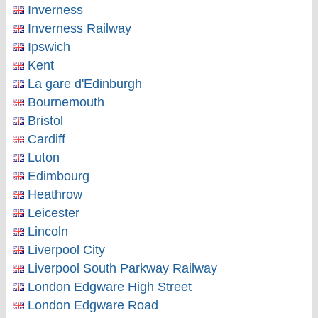
Inverness
Inverness Railway
Ipswich
Kent
La gare d'Edinburgh
Bournemouth
Bristol
Cardiff
Luton
Edimbourg
Heathrow
Leicester
Lincoln
Liverpool City
Liverpool South Parkway Railway
London Edgware High Street
London Edgware Road