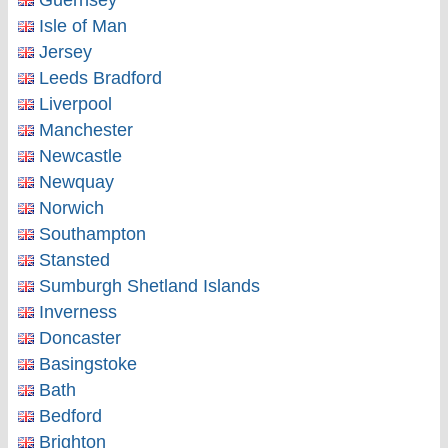
Guernsey
Isle of Man
Jersey
Leeds Bradford
Liverpool
Manchester
Newcastle
Newquay
Norwich
Southampton
Stansted
Sumburgh Shetland Islands
Inverness
Doncaster
Basingstoke
Bath
Bedford
Brighton