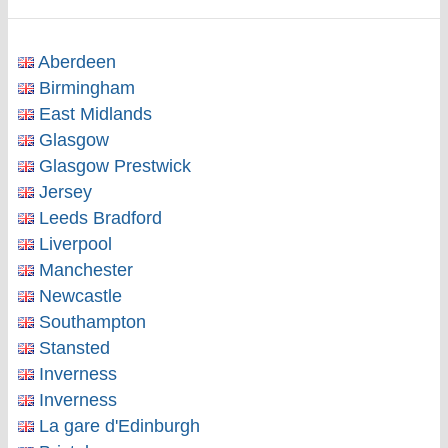
Aberdeen
Birmingham
East Midlands
Glasgow
Glasgow Prestwick
Jersey
Leeds Bradford
Liverpool
Manchester
Newcastle
Southampton
Stansted
Inverness
Inverness
La gare d'Edinburgh