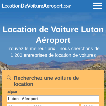
Location de Voiture Luton
Aéroport
Trouvez le meilleur prix - nous cherchons de
1 200 entreprises de location de voitures
Recherchez une voiture de
location
Départ