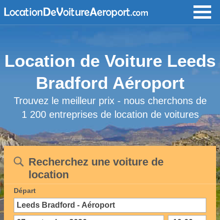
Location de Voiture Leeds
Bradford Aéroport
Trouvez le meilleur prix - nous cherchons de
1 200 entreprises de location de voitures
Recherchez une voiture de
location
Départ