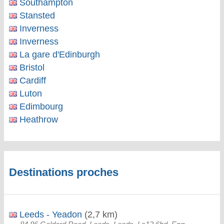
Southampton
Stansted
Inverness
Inverness
La gare d'Edinburgh
Bristol
Cardiff
Luton
Edimbourg
Heathrow
Destinations proches
Leeds - Yeadon
(2,7 km)