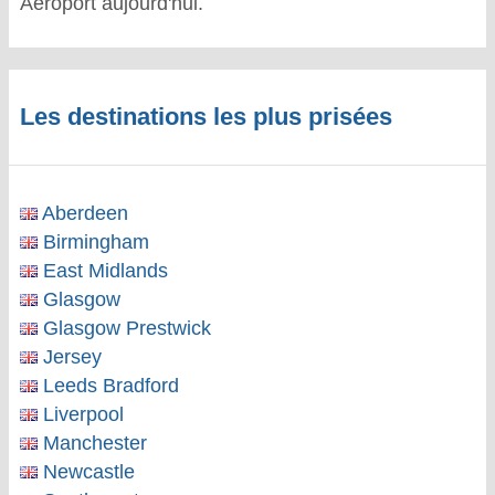
Aéroport aujourd'hui.
Les destinations les plus prisées
Aberdeen
Birmingham
East Midlands
Glasgow
Glasgow Prestwick
Jersey
Leeds Bradford
Liverpool
Manchester
Newcastle