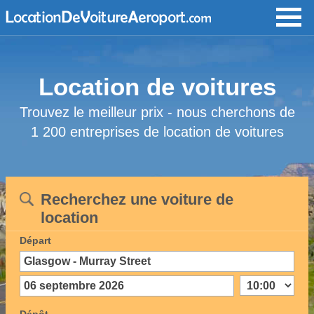
Location de voitures
Trouvez le meilleur prix - nous cherchons de
1 200 entreprises de location de voitures
Recherchez une voiture de
location
Départ