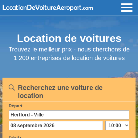
Location de voitures
Trouvez le meilleur prix - nous cherchons de
1 200 entreprises de location de voitures
Recherchez une voiture de
location
Départ