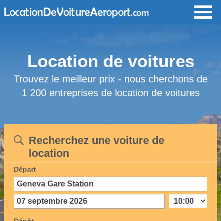
Location de voitures
Trouvez le meilleur prix - nous cherchons de
1 200 entreprises de location de voitures
Recherchez une voiture de
location
Départ