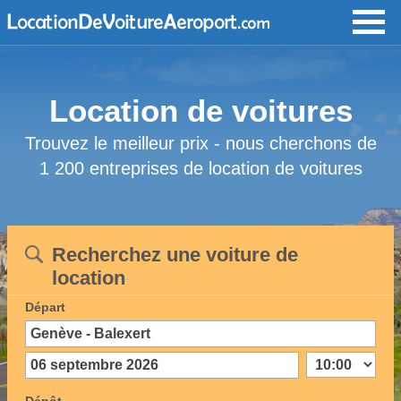
Location de voitures
Trouvez le meilleur prix - nous cherchons de
1 200 entreprises de location de voitures
Recherchez une voiture de
location
Départ