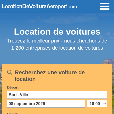
Location de voitures
Trouvez le meilleur prix - nous cherchons de
1 200 entreprises de location de voitures
Recherchez une voiture de
location
Départ