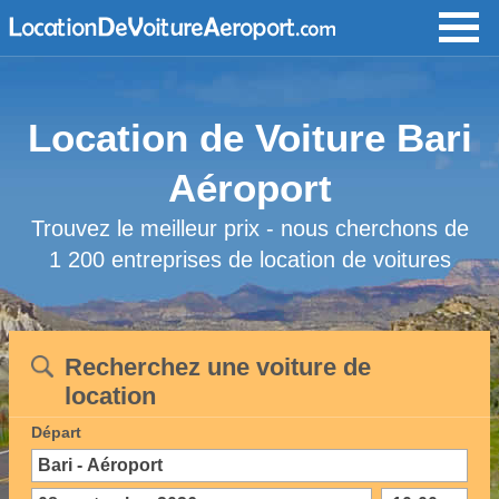
Location de Voiture Bari
Aéroport
Trouvez le meilleur prix - nous cherchons de
1 200 entreprises de location de voitures
Recherchez une voiture de
location
Départ