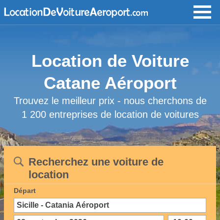
Location de Voiture
Catane Aéroport
Trouvez le meilleur prix - nous cherchons de
1 200 entreprises de location de voitures
Recherchez une voiture de
location
Départ