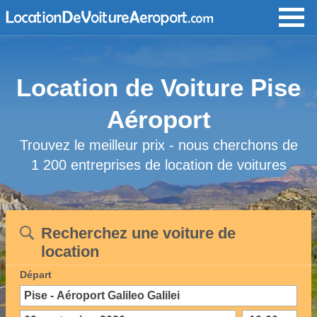
Location de Voiture Pise
Aéroport
Trouvez le meilleur prix - nous cherchons de
1 200 entreprises de location de voitures
Recherchez une voiture de
location
Départ