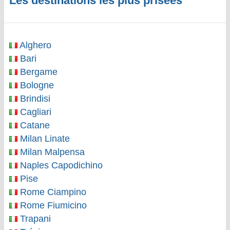
Les destinations les plus prisées
Alghero
Bari
Bergame
Bologne
Brindisi
Cagliari
Catane
Milan Linate
Milan Malpensa
Naples Capodichino
Pise
Rome Ciampino
Rome Fiumicino
Trapani