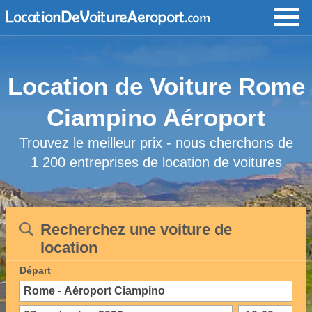
Location de Voiture Rome
Ciampino Aéroport
Trouvez le meilleur prix - nous cherchons de
1 200 entreprises de location de voitures
Recherchez une voiture de
location
Départ