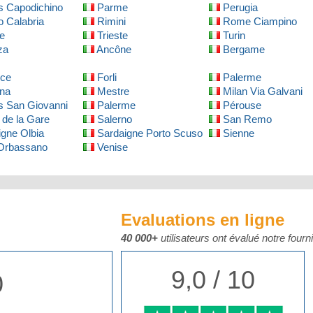
 Capodichino
Parme
Perugia
 Calabria
Rimini
Rome Ciampino
e
Trieste
Turin
za
Ancône
Bergame
nce
Forli
Palerme
na
Mestre
Milan Via Galvani
 San Giovanni
Palerme
Pérouse
de la Gare
Salerno
San Remo
gne Olbia
Sardaigne Porto Scuso
Sienne
 Orbassano
Venise
Evaluations en ligne
40 000+
utilisateurs ont évalué notre fourn
9,0 / 10
0