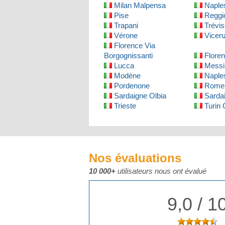
Milan Malpensa
Naples
Pise
Reggio
Trapani
Trévis
Vérone
Vicen
Florence Via
Borgognissanti
Flore
Lucca
Messi
Modène
Naples
Pordenone
Rome 
Sardaigne Olbia
Sardai
Trieste
Turin
Nos évaluations
10 000+
utilisateurs nous ont évalué
9,0 / 1