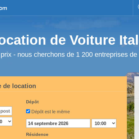
ocation de Voiture Ital
 prix - nous cherchons de 1 200 entreprises de 
 de location
Dépôt
Dépôt est le même
Résidence