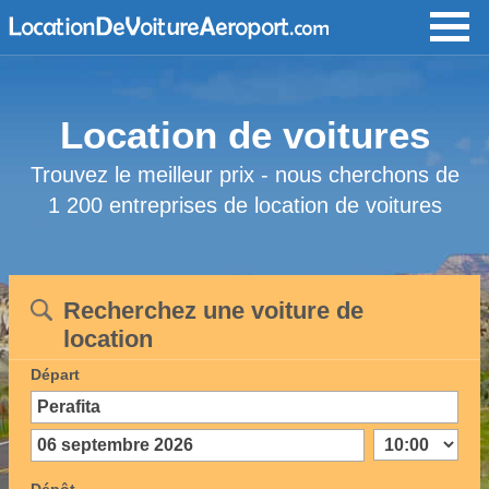
Location de voitures
Trouvez le meilleur prix - nous cherchons de
1 200 entreprises de location de voitures
Recherchez une voiture de
location
Départ