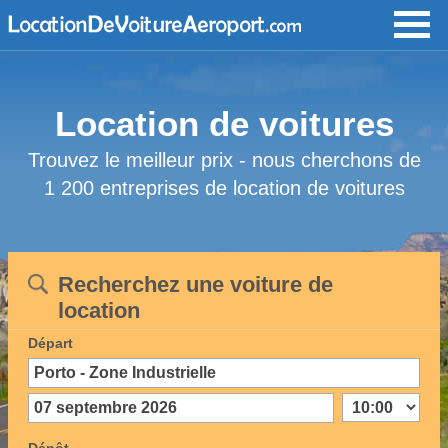
Location de voitures
Trouvez le meilleur prix - nous cherchons de
1 200 entreprises de location de voitures
Recherchez une voiture de
location
Départ